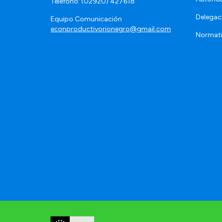
Teléfono: (02920) 427618
Delegac
Equipo Comunicación
econproductivorionegro@gmail.com
Normat