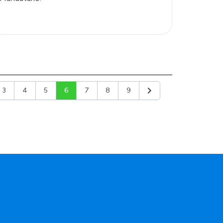
3
4
5
6
7
8
9
or
Siguiente