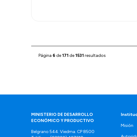
Página
6
de
171
de
1531
resultados
MINISTERIO DE DESARROLLO
Institu
ECONÓMICO Y PRODUCTIVO
Misión
Belgrano 544. Viedma. CP 8500
Autorid