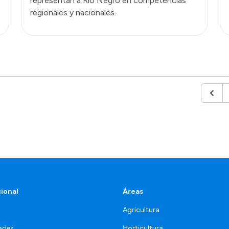
representan a Río Negro en competencias
regionales y nacionales.
Anteri
cional
Áreas
Agricultura
ades
Horticultura