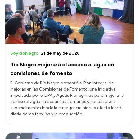
Transparencia
Presupuesto
Boletín Oficial
Compras y licitaciones
Consulta de expedientes
SoyRioNegro
21 de may de 2026
Consulta de pago a proveedores
Río Negro mejorará el acceso al agua en
Convocatorias
comisiones de fomento
Intranet
El Gobierno de Río Negro presentó el Plan Integral de
Mejoras en las Comisiones de Fomento, una iniciativa
Login
impulsada por el DPA y Aguas Rionegrinas para mejorar el
acceso al agua en pequeñas comunas y zonas rurales,
especialmente donde la emergencia hídrica afecta la vida
diaria de las familias y la producción.