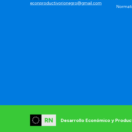
econproductivorionegro@gmail.com
Normat
Desarrollo Económico y Produc