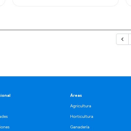
Anter
cional
Áreas
Agricultura
ades
Horticultura
iones
Ganadería