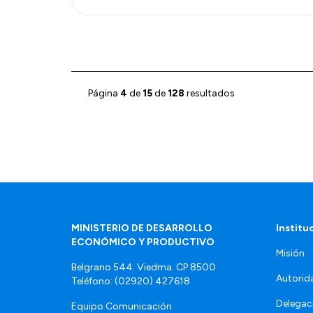
Página
4
de
15
de
128
resultados
MINISTERIO DE DESARROLLO
Institu
ECONÓMICO Y PRODUCTIVO
Misión
Belgrano 544. Viedma. CP 8500
Autorid
Teléfono: (02920) 427618
Delegac
Equipo Comunicación