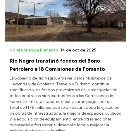
Transparencia
Presupuesto
Boletín Oficial
Compras y licitaciones
Consulta de expedientes
Comisiones de Fomento
14 de oct de 2025
Consulta de pago a proveedores
Río Negro transfirió fondos del Bono
Convocatorias
Petrolero a 18 Comisiones de Fomento
Intranet
El Gobierno de Río Negro, a través de los Ministerios de
Hacienda y de Gobierno, Trabajo y Turismo, continúa
Login
transfiriendo los fondos provenientes de la renegociación
de los contratos hidrocarburíferos a las Comisiones de
Fomento. En esta etapa, se efectivizaron pagos por un
total de $178 millones, que serán destinados a la ejecución
de obras de infraestructura, la mejora de espacios públicos
y la adquisición de equipamiento, entre otras acciones
orientadas a fortalecer el desarrollo local y mejorar la
calidad de vida de las familias.