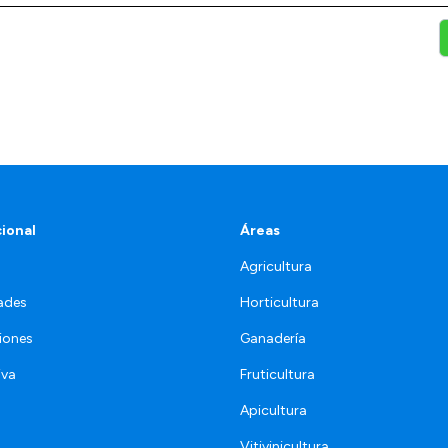
cional
Áreas
Agricultura
ades
Horticultura
iones
Ganadería
iva
Fruticultura
Apicultura
Vitivinicultura