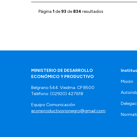
Página
1
de
93
de
834
resultados
MINISTERIO DE DESARROLLO
Institu
ECONÓMICO Y PRODUCTIVO
Misión
Belgrano 544. Viedma. CP 8500
Autorid
Teléfono: (02920) 427618
Delegac
Equipo Comunicación
econproductivorionegro@gmail.com
Normat