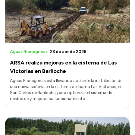
Transparencia
Presupuesto
Boletín Oficial
Compras y licitaciones
Consulta de expedientes
Aguas Rionegrinas
23 de abr de 2026
Consulta de pago a proveedores
ARSA realiza mejoras en la cisterna de Las
Convocatorias
Victorias en Bariloche
Intranet
Aguas Rionegrinas está llevando adelante la instalación de
una nueva cañería en la cisterna del barrio Las Victorias, en
Login
San Carlos de Bariloche, para optimizar el sistema de
desborde y mejorar su funcionamiento.