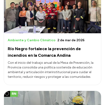
Transparencia
Presupuesto
Boletín Oficial
Compras y licitaciones
Consulta de expedientes
Ambiente y Cambio Climático
2 de mar de 2026
Consulta de pago a proveedores
Río Negro fortalece la prevención de
Convocatorias
incendios en la Comarca Andina
Intranet
Con el inicio del trabajo anual de la Mesa de Prevención, la
Provincia consolida una política sostenida de educación
Login
ambiental y articulación interinstitucional para cuidar el
territorio, reducir riesgos y proteger a las comunidades.