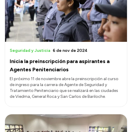
Transparencia
Presupuesto
Boletín Oficial
Compras y licitaciones
Consulta de expedientes
Seguridad y Justicia
6 de nov de 2024
Consulta de pago a proveedores
Inicia la preinscripción para aspirantes a
Convocatorias
Agentes Penitenciarios
Intranet
El próximo 11 de noviembre abre la preinscripción al curso
de ingreso para la carrera de Agente de Seguridad y
Login
Tratamiento Penitenciario que se realizará en las ciudades
de Viedma, General Roca y San Carlos de Bariloche.