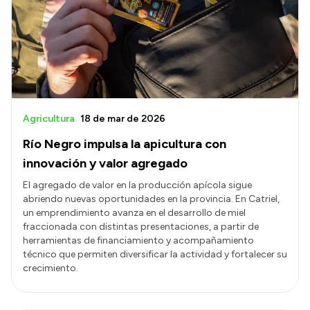
Transparencia
Presupuesto
Boletín Oficial
Compras y licitaciones
Consulta de expedientes
Agricultura
18 de mar de 2026
Consulta de pago a proveedores
Río Negro impulsa la apicultura con
Convocatorias
innovación y valor agregado
Intranet
El agregado de valor en la producción apícola sigue
abriendo nuevas oportunidades en la provincia. En Catriel,
Login
un emprendimiento avanza en el desarrollo de miel
fraccionada con distintas presentaciones, a partir de
herramientas de financiamiento y acompañamiento
técnico que permiten diversificar la actividad y fortalecer su
crecimiento.