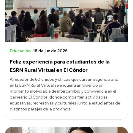
Transparencia
Presupuesto
Boletín Oficial
Compras y licitaciones
Consulta de expedientes
Educación
18 de jun de 2026
Consulta de pago a proveedores
Feliz experiencia para estudiantes de la
Convocatorias
ESRN Rural Virtual en El Cóndor
Intranet
Alrededor de 60 chicos y chicas que cursan segundo año
en la ESRN Rural Virtual se encuentran viviendo un
Login
momento inolvidable de intercambio y convivencia en el
balneario El Cóndor, donde comparten actividades
educativas, recreativas y culturales junto a estudiantes de
distintos parajes de la provincia.