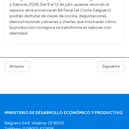
y Sabores 2026. Del 9 al 12 de julio, quienes recorran el
espacio de la provincia en BA Ferial (ex Costa Salguero)
podrán disfrutar de clases de cocina, degustaciones,
demostraciones culinarias y charlas que mostrarán cómo
la producción rionegrina se transforma en sabores con
identidad.
Anterior
Siguiente
MINISTERIO DE DESARROLLO ECONÓMICO Y PRODUCTIVO
Belgrano 544. Viedma. CP 8500
Teléfono: (02920) 427618