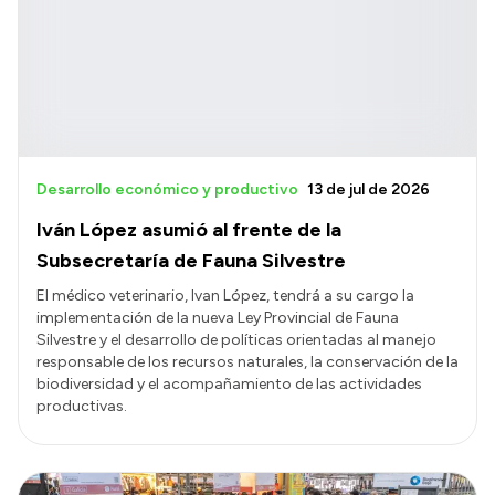
Transparencia
Presupuesto
Boletín Oficial
Compras y licitaciones
Consulta de expedientes
Desarrollo económico y productivo
13 de jul de 2026
Consulta de pago a proveedores
Iván López asumió al frente de la
Convocatorias
Subsecretaría de Fauna Silvestre
Intranet
El médico veterinario, Ivan López, tendrá a su cargo la
implementación de la nueva Ley Provincial de Fauna
Login
Silvestre y el desarrollo de políticas orientadas al manejo
responsable de los recursos naturales, la conservación de la
biodiversidad y el acompañamiento de las actividades
productivas.