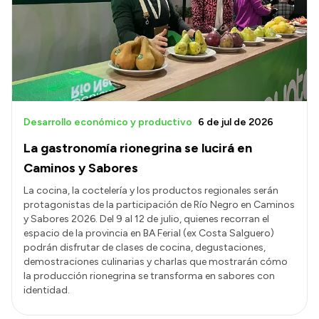
Transparencia
Presupuesto
Boletín Oficial
Compras y licitaciones
Consulta de expedientes
Desarrollo económico y productivo
6 de jul de 2026
Consulta de pago a proveedores
La gastronomía rionegrina se lucirá en
Convocatorias
Caminos y Sabores
Intranet
La cocina, la coctelería y los productos regionales serán
protagonistas de la participación de Río Negro en Caminos
Login
y Sabores 2026. Del 9 al 12 de julio, quienes recorran el
espacio de la provincia en BA Ferial (ex Costa Salguero)
podrán disfrutar de clases de cocina, degustaciones,
demostraciones culinarias y charlas que mostrarán cómo
la producción rionegrina se transforma en sabores con
identidad.