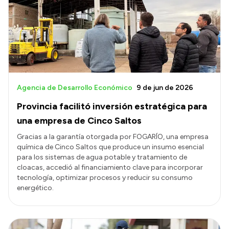
Transparencia
Presupuesto
Boletín Oficial
Compras y licitaciones
Consulta de expedientes
Agencia de Desarrollo Económico
9 de jun de 2026
Consulta de pago a proveedores
Provincia facilitó inversión estratégica para
Convocatorias
una empresa de Cinco Saltos
Intranet
Gracias a la garantía otorgada por FOGARÍO, una empresa
química de Cinco Saltos que produce un insumo esencial
Login
para los sistemas de agua potable y tratamiento de
cloacas, accedió al financiamiento clave para incorporar
tecnología, optimizar procesos y reducir su consumo
energético.