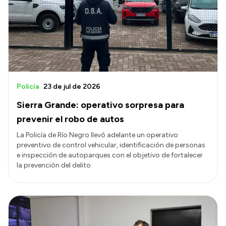
Transparencia
Presupuesto
Boletín Oficial
Compras y licitaciones
Consulta de expedientes
Policía
23 de jul de 2026
Consulta de pago a proveedores
Sierra Grande: operativo sorpresa para
Convocatorias
prevenir el robo de autos
Intranet
La Policía de Río Negro llevó adelante un operativo
preventivo de control vehicular, identificación de personas
Login
e inspección de autoparques con el objetivo de fortalecer
la prevención del delito.