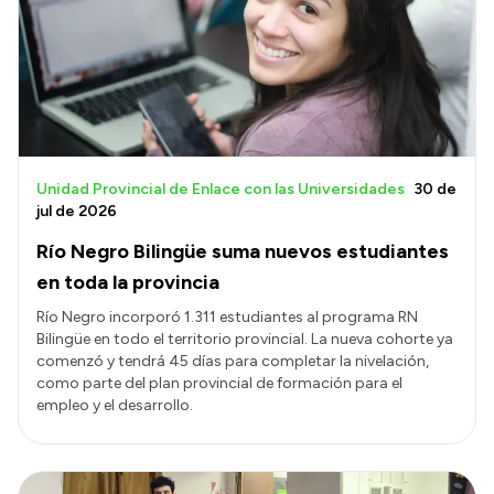
Transparencia
Presupuesto
Boletín Oficial
Compras y licitaciones
Consulta de expedientes
Unidad Provincial de Enlace con las Universidades
30 de
jul de 2026
Consulta de pago a proveedores
Río Negro Bilingüe suma nuevos estudiantes
Convocatorias
en toda la provincia
Intranet
Río Negro incorporó 1.311 estudiantes al programa RN
Login
Bilingüe en todo el territorio provincial. La nueva cohorte ya
comenzó y tendrá 45 días para completar la nivelación,
como parte del plan provincial de formación para el
empleo y el desarrollo.