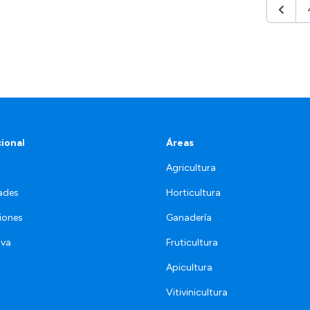
Anterio
cional
Áreas
Agricultura
ades
Horticultura
iones
Ganadería
iva
Fruticultura
Apicultura
Vitivinicultura