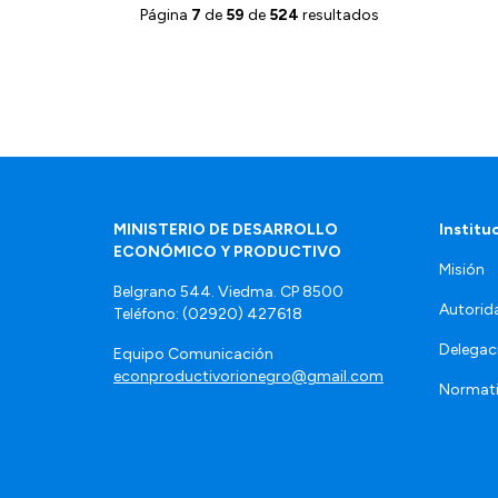
Página
7
de
59
de
524
resultados
MINISTERIO DE DESARROLLO
Institu
ECONÓMICO Y PRODUCTIVO
Misión
Belgrano 544. Viedma. CP 8500
Autorid
Teléfono: (02920) 427618
Delegac
Equipo Comunicación
econproductivorionegro@gmail.com
Normat