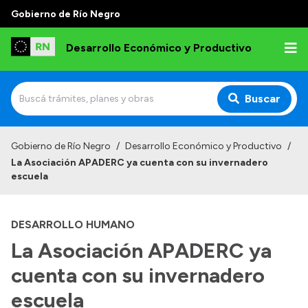
Gobierno de Río Negro
Desarrollo Económico y Productivo
Buscar
Inicio
Gobierno de Río Negro
/
Desarrollo Económico y Productivo
/
La Asociación APADERC ya cuenta con su invernadero
Institucional
escuela
Misión
DESARROLLO HUMANO
Autoridades
La Asociación APADERC ya
Delegaciones
cuenta con su invernadero
Normativa
escuela