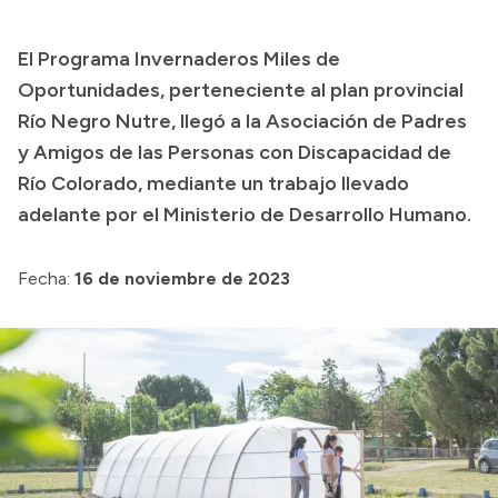
Transparencia
El Programa Invernaderos Miles de
Presupuesto
Oportunidades, perteneciente al plan provincial
Boletín Oficial
Río Negro Nutre, llegó a la Asociación de Padres
y Amigos de las Personas con Discapacidad de
Compras y licitaciones
Río Colorado, mediante un trabajo llevado
Consulta de expedientes
adelante por el Ministerio de Desarrollo Humano.
Consulta de pago a proveedores
Convocatorias
Fecha:
16 de noviembre de 2023
Intranet
Login