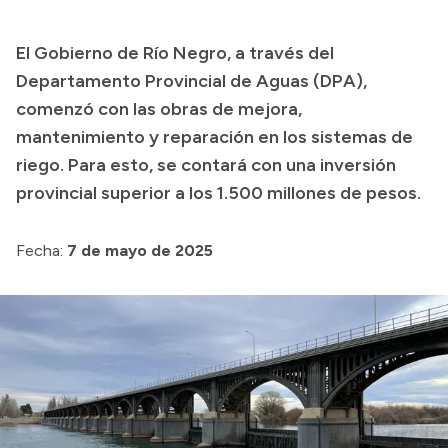
Transparencia
El Gobierno de Río Negro, a través del
Presupuesto
Departamento Provincial de Aguas (DPA),
Boletín Oficial
comenzó con las obras de mejora,
mantenimiento y reparación en los sistemas de
Compras y licitaciones
riego. Para esto, se contará con una inversión
Consulta de expedientes
provincial superior a los 1.500 millones de pesos.
Consulta de pago a proveedores
Convocatorias
Fecha:
7 de mayo de 2025
Intranet
Login