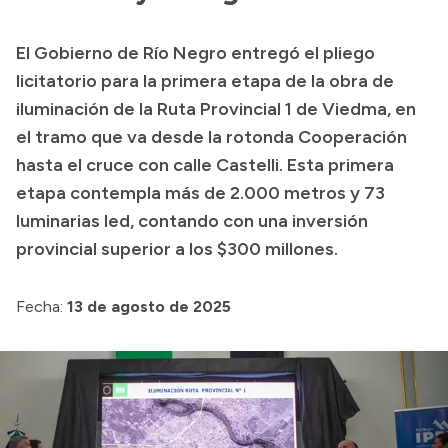
Transparencia
El Gobierno de Río Negro entregó el pliego
Presupuesto
licitatorio para la primera etapa de la obra de
Boletín Oficial
iluminación de la Ruta Provincial 1 de Viedma, en
el tramo que va desde la rotonda Cooperación
Compras y licitaciones
hasta el cruce con calle Castelli. Esta primera
Consulta de expedientes
etapa contempla más de 2.000 metros y 73
Consulta de pago a proveedores
luminarias led, contando con una inversión
Convocatorias
provincial superior a los $300 millones.
Intranet
Login
Fecha:
13 de agosto de 2025