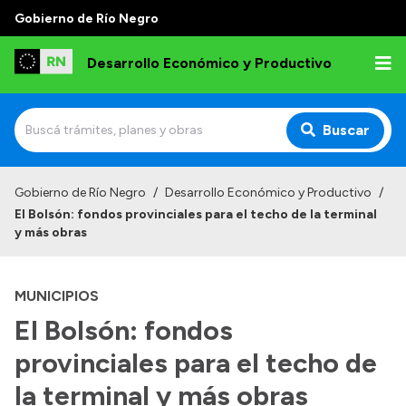
Gobierno de Río Negro
Desarrollo Económico y Productivo
Buscar
Inicio
Gobierno de Río Negro
/
Desarrollo Económico y Productivo
/
El Bolsón: fondos provinciales para el techo de la terminal
Institucional
y más obras
Misión
MUNICIPIOS
Autoridades
El Bolsón: fondos
Delegaciones
provinciales para el techo de
Normativa
la terminal y más obras