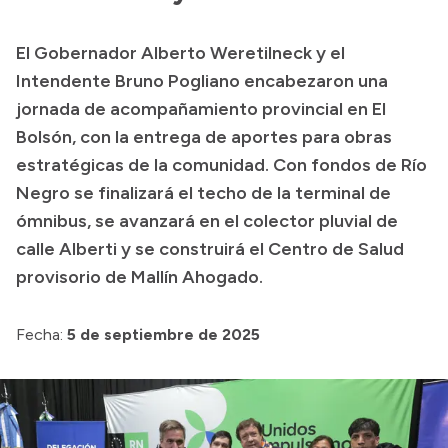
Transparencia
El Gobernador Alberto Weretilneck y el
Presupuesto
Intendente Bruno Pogliano encabezaron una
Boletín Oficial
jornada de acompañamiento provincial en El
Bolsón, con la entrega de aportes para obras
Compras y licitaciones
estratégicas de la comunidad. Con fondos de Río
Consulta de expedientes
Negro se finalizará el techo de la terminal de
Consulta de pago a proveedores
ómnibus, se avanzará en el colector pluvial de
Convocatorias
calle Alberti y se construirá el Centro de Salud
Intranet
provisorio de Mallín Ahogado.
Login
Fecha:
5 de septiembre de 2025