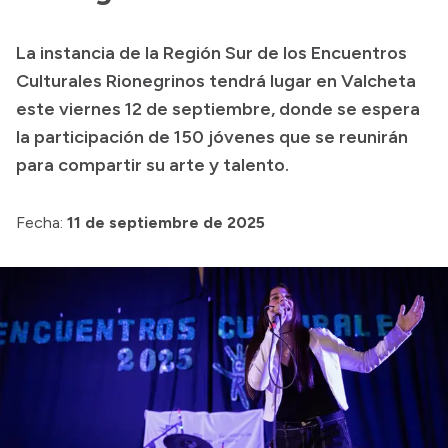
Transparencia
La instancia de la Región Sur de los Encuentros
Presupuesto
Culturales Rionegrinos tendrá lugar en Valcheta
Boletín Oficial
este viernes 12 de septiembre, donde se espera
la participación de 150 jóvenes que se reunirán
Compras y licitaciones
para compartir su arte y talento.
Consulta de expedientes
Consulta de pago a proveedores
Fecha:
11 de septiembre de 2025
Convocatorias
Intranet
Login