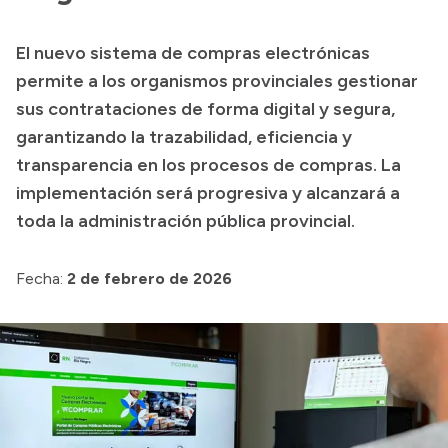
Transparencia
El nuevo sistema de compras electrónicas
Presupuesto
permite a los organismos provinciales gestionar
Boletín Oficial
sus contrataciones de forma digital y segura,
garantizando la trazabilidad, eficiencia y
Compras y licitaciones
transparencia en los procesos de compras. La
Consulta de expedientes
implementación será progresiva y alcanzará a
Consulta de pago a proveedores
toda la administración pública provincial.
Convocatorias
Intranet
Fecha:
2 de febrero de 2026
Login