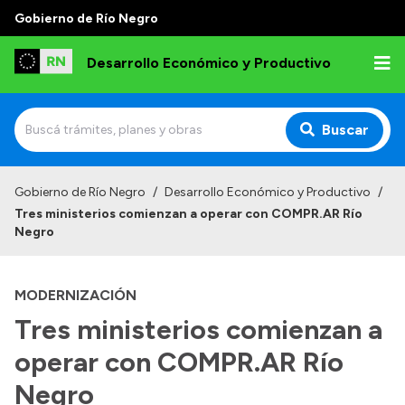
Gobierno de Río Negro
Desarrollo Económico y Productivo
Buscar
Inicio
Gobierno de Río Negro
/
Desarrollo Económico y Productivo
/
Tres ministerios comienzan a operar con COMPR.AR Río
Institucional
Negro
Misión
MODERNIZACIÓN
Autoridades
Tres ministerios comienzan a
Delegaciones
operar con COMPR.AR Río
Normativa
Negro