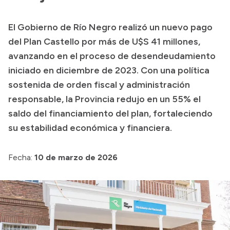
Transparencia
El Gobierno de Río Negro realizó un nuevo pago
Presupuesto
del Plan Castello por más de U$S 41 millones,
Boletín Oficial
avanzando en el proceso de desendeudamiento
iniciado en diciembre de 2023. Con una política
Compras y licitaciones
sostenida de orden fiscal y administración
Consulta de expedientes
responsable, la Provincia redujo en un 55% el
Consulta de pago a proveedores
saldo del financiamiento del plan, fortaleciendo
Convocatorias
su estabilidad económica y financiera.
Intranet
Login
Fecha:
10 de marzo de 2026