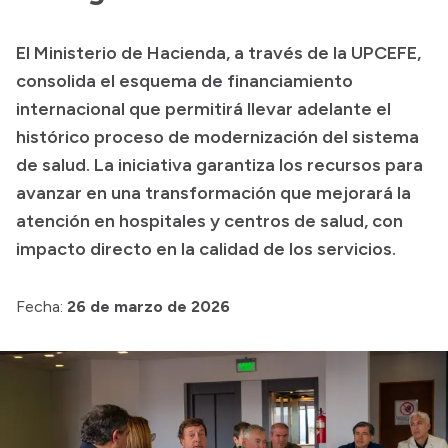
Transparencia
El Ministerio de Hacienda, a través de la UPCEFE,
Presupuesto
consolida el esquema de financiamiento
Boletín Oficial
internacional que permitirá llevar adelante el
histórico proceso de modernización del sistema
Compras y licitaciones
de salud. La iniciativa garantiza los recursos para
Consulta de expedientes
avanzar en una transformación que mejorará la
Consulta de pago a proveedores
atención en hospitales y centros de salud, con
Convocatorias
impacto directo en la calidad de los servicios.
Intranet
Login
Fecha:
26 de marzo de 2026