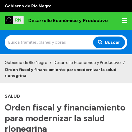
Gobierno de Río Negro
Desarrollo Económico y Productivo
Buscar
Inicio
Gobierno de Río Negro
/
Desarrollo Económico y Productivo
/
Orden fiscal y financiamiento para modernizar la salud
Institucional
rionegrina
Misión
SALUD
Autoridades
Orden fiscal y financiamiento
Delegaciones
para modernizar la salud
Normativa
rionegrina