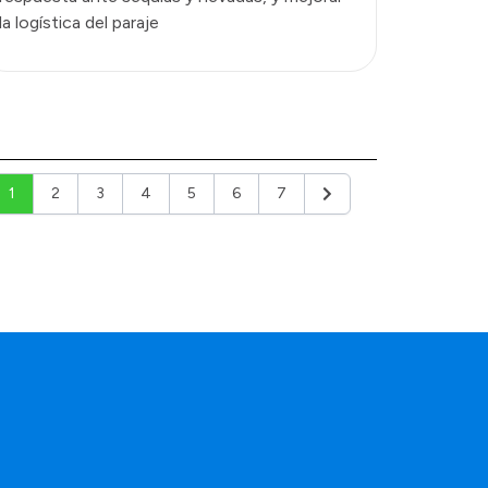
la logística del paraje
1
2
3
4
5
6
7
Siguiente