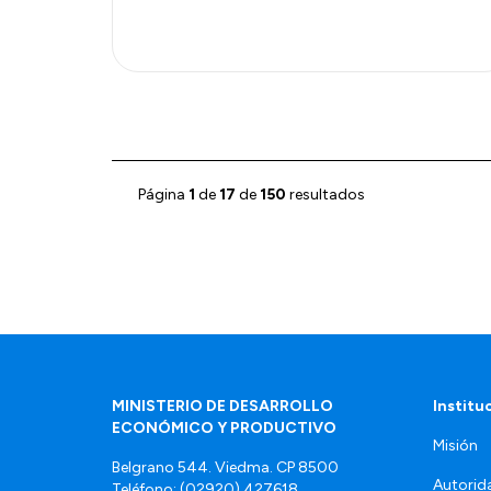
Página
1
de
17
de
150
resultados
MINISTERIO DE DESARROLLO
Institu
ECONÓMICO Y PRODUCTIVO
Misión
Belgrano 544. Viedma. CP 8500
Autorid
Teléfono: (02920) 427618