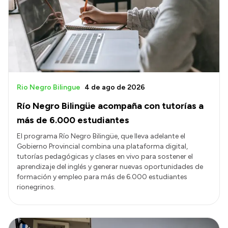
Transparencia
Presupuesto
Boletín Oficial
Compras y licitaciones
Consulta de expedientes
Rio Negro Bilingue
4 de ago de 2026
Consulta de pago a proveedores
Río Negro Bilingüe acompaña con tutorías a
Convocatorias
más de 6.000 estudiantes
Intranet
El programa Río Negro Bilingüe, que lleva adelante el
Gobierno Provincial combina una plataforma digital,
Login
tutorías pedagógicas y clases en vivo para sostener el
aprendizaje del inglés y generar nuevas oportunidades de
formación y empleo para más de 6.000 estudiantes
rionegrinos.