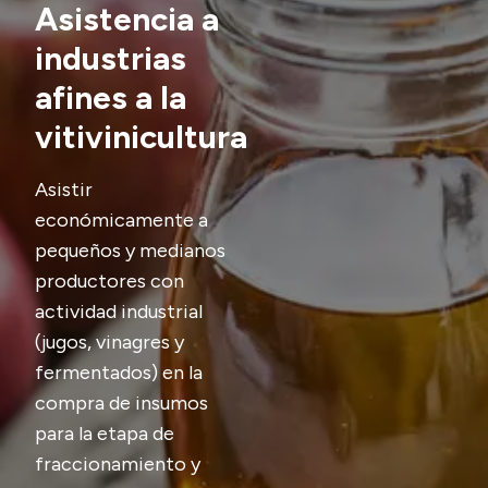
Asistencia a
Transparencia
industrias
Presupuesto
afines a la
Boletín Oficial
vitivinicultura
Compras y licitaciones
Consulta de expedientes
Asistir
económicamente a
Consulta de pago a proveedores
pequeños y medianos
Convocatorias
productores con
Intranet
actividad industrial
Login
(jugos, vinagres y
fermentados) en la
compra de insumos
para la etapa de
fraccionamiento y