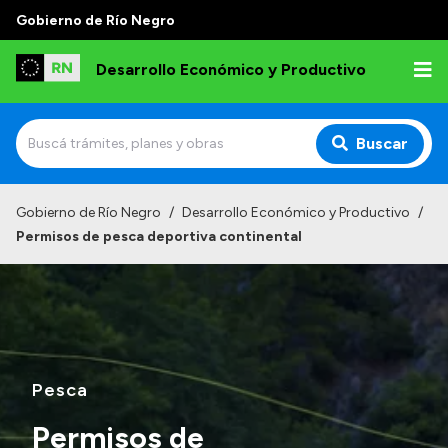
Gobierno de Río Negro
Desarrollo Económico y Productivo
Buscar
Inicio
Gobierno de Río Negro
/
Desarrollo Económico y Productivo
/
Permisos de pesca deportiva continental
Institucional
Misión
Autoridades
Delegaciones
Pesca
Normativa
Permisos de