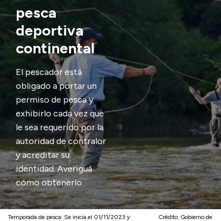
pesca
Transparencia
deportiva
Presupuesto
continental
Boletín Oficial
Compras y licitaciones
El pescador está
Consulta de expedientes
obligado a portar un
permiso de pesca y
Consulta de pago a proveedores
exhibirlo cada vez que
Convocatorias
le sea requerido por la
Intranet
autoridad de contralor
Login
y acreditar su
identidad. Averiguá
cómo obtenerlo
Temporada de pesca: Se inicia el 01/11/2023 y
Crédito:
Gobierno de