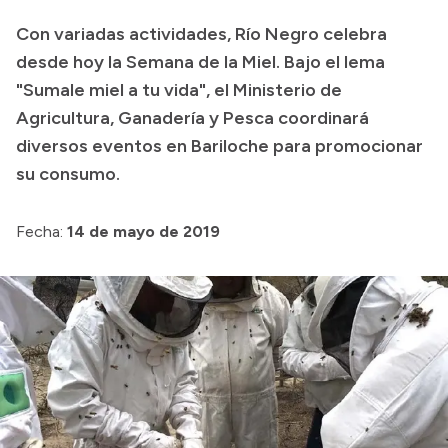
Transparencia
Con variadas actividades, Río Negro celebra
desde hoy la Semana de la Miel. Bajo el lema
Presupuesto
"Sumale miel a tu vida", el Ministerio de
Boletín Oficial
Agricultura, Ganadería y Pesca coordinará
Compras y licitaciones
diversos eventos en Bariloche para promocionar
Consulta de expedientes
su consumo.
Consulta de pago a proveedores
Fecha:
14 de mayo de 2019
Convocatorias
Intranet
Login