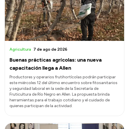
Transparencia
Presupuesto
Boletín Oficial
Compras y licitaciones
Consulta de expedientes
Agricultura
7 de ago de 2026
Consulta de pago a proveedores
Buenas prácticas agrícolas: una nueva
Convocatorias
capacitación llega a Allen
Intranet
Productores y operarios frutihortícolas podrán participar
este miércoles 12 del último encuentro sobre fitosanitarios
Login
y seguridad laboral en la sede de la Secretaría de
Fruticultura de Río Negro en Allen. La propuesta brinda
herramientas para el trabajo cotidiano y el cuidado de
quienes participan de la actividad.