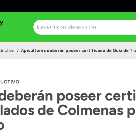
 y
ductivo
/
Apicultores deberán poseer certificado de Guía de Tr
DUCTIVO
deberán poseer cert
lados de Colmenas pa
o