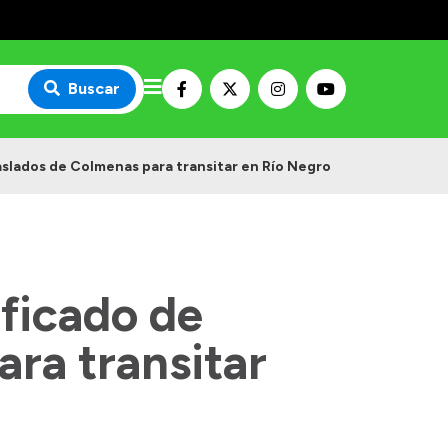
Buscar
aslados de Colmenas para transitar en Río Negro
ificado de
ra transitar