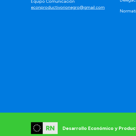
Delegac
Equipo Comunicación
econproductivorionegro@gmail.com
Normat
Desarrollo Económico y Produc