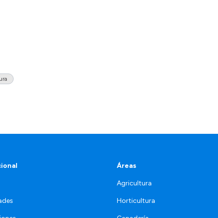
ura
cional
Áreas
Agricultura
ades
Horticultura