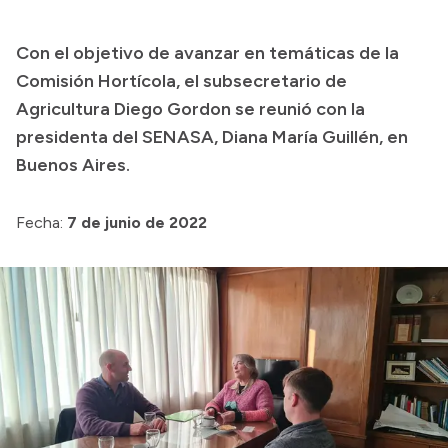
Transparencia
Con el objetivo de avanzar en temáticas de la
Presupuesto
Comisión Hortícola, el subsecretario de
Boletín Oficial
Agricultura Diego Gordon se reunió con la
presidenta del SENASA, Diana María Guillén, en
Compras y licitaciones
Buenos Aires.
Consulta de expedientes
Consulta de pago a proveedores
Fecha:
7 de junio de 2022
Convocatorias
Intranet
Login