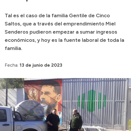
Transparencia
Tal es el caso de la familia Gentile de Cinco
Presupuesto
Saltos, que a través del emprendimiento Miel
Boletín Oficial
Senderos pudieron empezar a sumar ingresos
económicos, y hoy es la fuente laboral de toda la
Compras y licitaciones
familia.
Consulta de expedientes
Consulta de pago a proveedores
Fecha:
13 de junio de 2023
Convocatorias
Intranet
Login