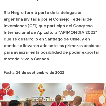
Transparencia
Río Negro formó parte de la delegación
Presupuesto
argentina invitada por el Consejo Federal de
Boletín Oficial
Inversiones (CFI) que participó del Congreso
Internacional de Apicultura “APIMONDIA 2023”
Compras y licitaciones
que se desarrolló en Santiago de Chile, y en
Consulta de expedientes
donde se llevaron adelante las primeras acciones
Consulta de pago a proveedores
para avanzar en la posibilidad de poder exportar
Convocatorias
material vivo a Canadá
Intranet
Login
Fecha:
24 de septiembre de 2023