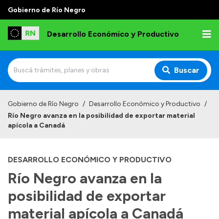
Gobierno de Río Negro
Desarrollo Económico y Productivo
Buscar
Inicio
Gobierno de Río Negro
/
Desarrollo Económico y Productivo
/
Río Negro avanza en la posibilidad de exportar material
Institucional
apícola a Canadá
Misión
DESARROLLO ECONÓMICO Y PRODUCTIVO
Autoridades
Río Negro avanza en la
Delegaciones
posibilidad de exportar
Normativa
material apícola a Canadá