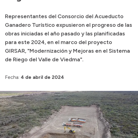
Transparencia
Representantes del Consorcio del Acueducto
Presupuesto
Ganadero Turístico expusieron el progreso de las
Boletín Oficial
obras iniciadas el año pasado y las planificadas
para este 2024, en el marco del proyecto
Compras y licitaciones
GIRSAR, "Modernización y Mejoras en el Sistema
Consulta de expedientes
de Riego del Valle de Viedma".
Consulta de pago a proveedores
Convocatorias
Fecha:
4 de abril de 2024
Intranet
Login