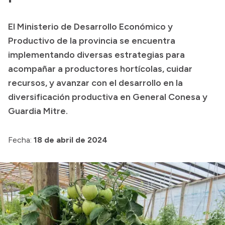
Transparencia
El Ministerio de Desarrollo Económico y
Presupuesto
Productivo de la provincia se encuentra
Boletín Oficial
implementando diversas estrategias para
acompañar a productores hortícolas, cuidar
Compras y licitaciones
recursos, y avanzar con el desarrollo en la
Consulta de expedientes
diversificación productiva en General Conesa y
Consulta de pago a proveedores
Guardia Mitre.
Convocatorias
Intranet
Fecha:
18 de abril de 2024
Login