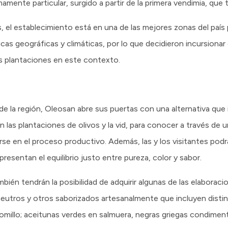
mente particular, surgido a partir de la primera vendimia, que 
, el establecimiento está en una de las mejores zonas del país
icas geográficas y climáticas, por lo que decidieron incursionar
las plantaciones en este contexto.
ca de la región, Oleosan abre sus puertas con una alternativa que 
n las plantaciones de olivos y la vid, para conocer a través de 
rse en el proceso productivo. Además, las y los visitantes po
presentan el equilibrio justo entre pureza, color y sabor.
bién tendrán la posibilidad de adquirir algunas de las elaboraci
 neutros y otros saborizados artesanalmente que incluyen dist
y tomillo; aceitunas verdes en salmuera, negras griegas condime