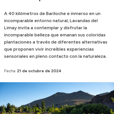
Transparencia
A 40 kilómetros de Bariloche e inmerso en un
Presupuesto
incomparable entorno natural, Lavandas del
Boletín Oficial
Limay invita a contemplar y disfrutar la
incomparable belleza que emanan sus coloridas
Compras y licitaciones
plantaciones a través de diferentes alternativas
Consulta de expedientes
que proponen vivir increíbles experiencias
Consulta de pago a proveedores
sensoriales en pleno contacto con la naturaleza.
Convocatorias
Intranet
Fecha:
21 de octubre de 2024
Login