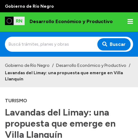
Gobierno de Río Negro
Desarrollo Económico y Productivo
Buscar
Inicio
Gobierno de Río Negro
/
Desarrollo Económico y Productivo
/
Lavandas del Limay: una propuesta que emerge en Villa
Institucional
Llanquín
Misión
TURISMO
Autoridades
Lavandas del Limay: una
Delegaciones
propuesta que emerge en
Normativa
Villa Llanquín