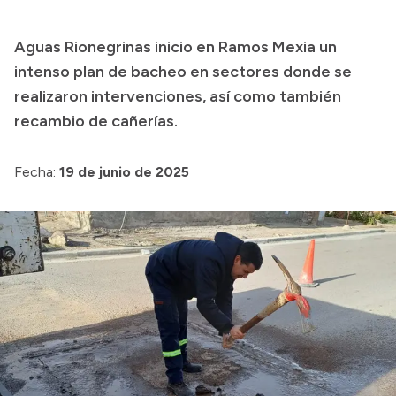
Transparencia
Aguas Rionegrinas inicio en Ramos Mexia un
Presupuesto
intenso plan de bacheo en sectores donde se
Boletín Oficial
realizaron intervenciones, así como también
recambio de cañerías.
Compras y licitaciones
Consulta de expedientes
Fecha:
19 de junio de 2025
Consulta de pago a proveedores
Convocatorias
Intranet
Login