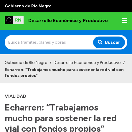
Gobierno de Río Negro
Desarrollo Económico y Productivo
Buscar
Inicio
Gobierno de Río Negro
/
Desarrollo Económico y Productivo
/
Echarren: “Trabajamos mucho para sostener la red vial con
Institucional
fondos propios”
Misión
VIALIDAD
Autoridades
Echarren: “Trabajamos
Delegaciones
mucho para sostener la red
Normativa
vial con fondos propios”