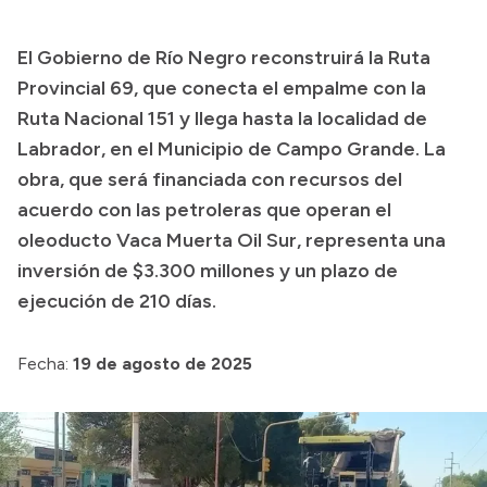
Transparencia
El Gobierno de Río Negro reconstruirá la Ruta
Presupuesto
Provincial 69, que conecta el empalme con la
Boletín Oficial
Ruta Nacional 151 y llega hasta la localidad de
Labrador, en el Municipio de Campo Grande. La
Compras y licitaciones
obra, que será financiada con recursos del
Consulta de expedientes
acuerdo con las petroleras que operan el
Consulta de pago a proveedores
oleoducto Vaca Muerta Oil Sur, representa una
Convocatorias
inversión de $3.300 millones y un plazo de
Intranet
ejecución de 210 días.
Login
Fecha:
19 de agosto de 2025