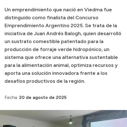
Transparencia
Un emprendimiento que nació en Viedma fue
distinguido como finalista del Concurso
Presupuesto
Emprendimiento Argentino 2025. Se trata de la
Boletín Oficial
iniciativa de Juan Andrés Balogh, quien desarrolló
Compras y licitaciones
un sustrato comestible patentado para la
Consulta de expedientes
producción de forraje verde hidropónico, un
sistema que ofrece una alternativa sustentable
Consulta de pago a proveedores
para la alimentación animal, optimiza recursos y
Convocatorias
aporta una solución innovadora frente a los
Intranet
desafíos productivos de la región.
Login
Fecha:
20 de agosto de 2025