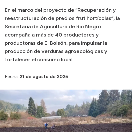
Transparencia
En el marco del proyecto de “Recuperación y
reestructuración de predios frutihortícolas”, la
Presupuesto
Secretaría de Agricultura de Río Negro
Boletín Oficial
acompaña a más de 40 productores y
Compras y licitaciones
productoras de El Bolsón, para impulsar la
Consulta de expedientes
producción de verduras agroecológicas y
fortalecer el consumo local.
Consulta de pago a proveedores
Convocatorias
Fecha:
21 de agosto de 2025
Intranet
Login