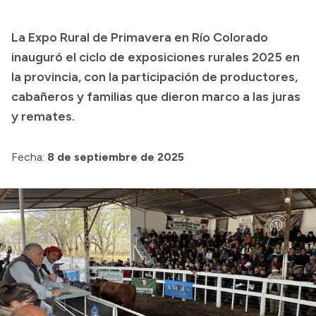
Transparencia
La Expo Rural de Primavera en Río Colorado
Presupuesto
inauguró el ciclo de exposiciones rurales 2025 en
Boletín Oficial
la provincia, con la participación de productores,
cabañeros y familias que dieron marco a las juras
Compras y licitaciones
y remates.
Consulta de expedientes
Consulta de pago a proveedores
Fecha:
8 de septiembre de 2025
Convocatorias
Intranet
Login