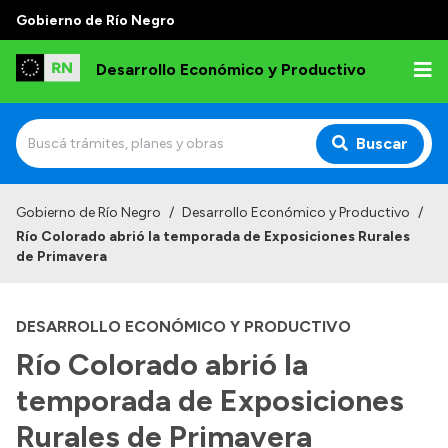
Gobierno de Río Negro
Desarrollo Económico y Productivo
Buscar
Inicio
Gobierno de Río Negro
/
Desarrollo Económico y Productivo
/
Río Colorado abrió la temporada de Exposiciones Rurales
Institucional
de Primavera
Misión
DESARROLLO ECONÓMICO Y PRODUCTIVO
Autoridades
Río Colorado abrió la
Delegaciones
temporada de Exposiciones
Normativa
Rurales de Primavera