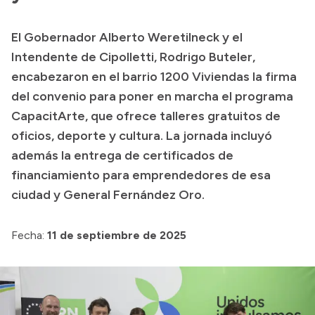
Transparencia
El Gobernador Alberto Weretilneck y el
Presupuesto
Intendente de Cipolletti, Rodrigo Buteler,
Boletín Oficial
encabezaron en el barrio 1200 Viviendas la firma
del convenio para poner en marcha el programa
Compras y licitaciones
CapacitArte, que ofrece talleres gratuitos de
Consulta de expedientes
oficios, deporte y cultura. La jornada incluyó
Consulta de pago a proveedores
además la entrega de certificados de
Convocatorias
financiamiento para emprendedores de esa
Intranet
ciudad y General Fernández Oro.
Login
Fecha:
11 de septiembre de 2025