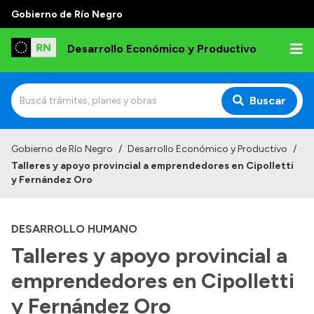
Gobierno de Río Negro
Desarrollo Económico y Productivo
Buscar
Inicio
Gobierno de Río Negro
/
Desarrollo Económico y Productivo
/
Talleres y apoyo provincial a emprendedores en Cipolletti
Institucional
y Fernández Oro
Misión
DESARROLLO HUMANO
Autoridades
Talleres y apoyo provincial a
Delegaciones
emprendedores en Cipolletti
Normativa
y Fernández Oro