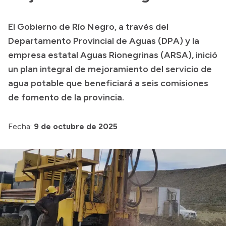
Transparencia
El Gobierno de Río Negro, a través del
Presupuesto
Departamento Provincial de Aguas (DPA) y la
Boletín Oficial
empresa estatal Aguas Rionegrinas (ARSA), inició
un plan integral de mejoramiento del servicio de
Compras y licitaciones
agua potable que beneficiará a seis comisiones
Consulta de expedientes
de fomento de la provincia.
Consulta de pago a proveedores
Convocatorias
Fecha:
9 de octubre de 2025
Intranet
Login