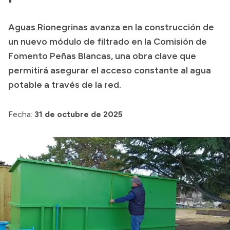
Transparencia
Aguas Rionegrinas avanza en la construcción de
Presupuesto
un nuevo módulo de filtrado en la Comisión de
Boletín Oficial
Fomento Peñas Blancas, una obra clave que
permitirá asegurar el acceso constante al agua
Compras y licitaciones
potable a través de la red.
Consulta de expedientes
Consulta de pago a proveedores
Fecha:
31 de octubre de 2025
Convocatorias
Intranet
Login