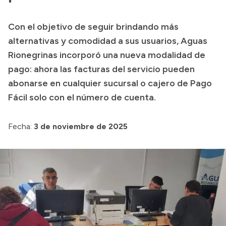
Transparencia
Con el objetivo de seguir brindando más
Presupuesto
alternativas y comodidad a sus usuarios, Aguas
Boletín Oficial
Rionegrinas incorporó una nueva modalidad de
pago: ahora las facturas del servicio pueden
Compras y licitaciones
abonarse en cualquier sucursal o cajero de Pago
Consulta de expedientes
Fácil solo con el número de cuenta.
Consulta de pago a proveedores
Convocatorias
Fecha:
3 de noviembre de 2025
Intranet
Login