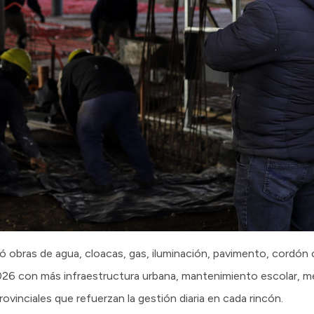
ró obras de agua, cloacas, gas, iluminación, pavimento, cordón 
2026 con más infraestructura urbana, mantenimiento escolar, me
vinciales que refuerzan la gestión diaria en cada rincón.