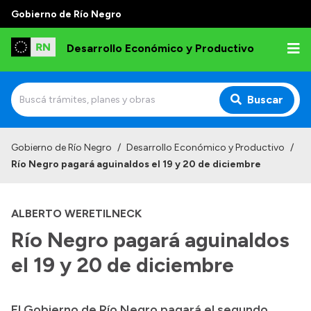
Gobierno de Río Negro
Desarrollo Económico y Productivo
Buscar
Inicio
Gobierno de Río Negro
/
Desarrollo Económico y Productivo
/
Río Negro pagará aguinaldos el 19 y 20 de diciembre
Institucional
Misión
ALBERTO WERETILNECK
Autoridades
Río Negro pagará aguinaldos
Delegaciones
el 19 y 20 de diciembre
Normativa
El Gobierno de Río Negro pagará el segundo