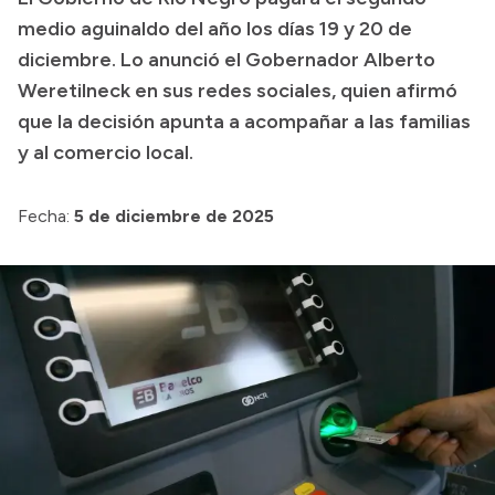
medio aguinaldo del año los días 19 y 20 de
Transparencia
diciembre. Lo anunció el Gobernador Alberto
Presupuesto
Weretilneck en sus redes sociales, quien afirmó
Boletín Oficial
que la decisión apunta a acompañar a las familias
y al comercio local.
Compras y licitaciones
Consulta de expedientes
Fecha:
5 de diciembre de 2025
Consulta de pago a proveedores
Convocatorias
Intranet
Login